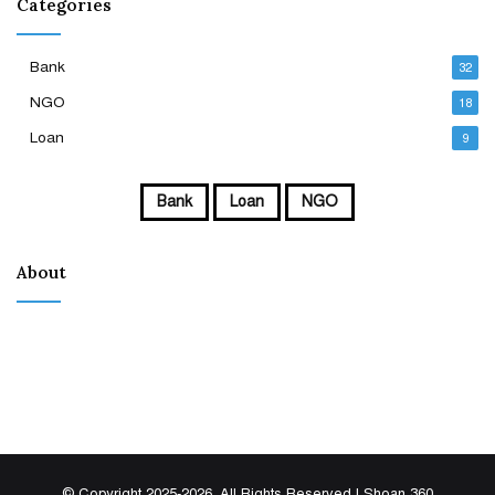
Categories
Bank
32
NGO
18
Loan
9
Bank
Loan
NGO
About
Clean Responsive WordPress Newspaper,
Magazine, News and Blog theme. Packed with
options that allow you to completely customize
your website to your needs.
© Copyright 2025-2026, All Rights Reserved | Shoan 360